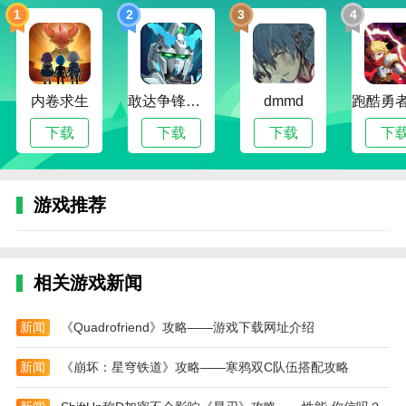
1
2
3
4
2.极限多人竞速体验：
与多达12名对手进行实时多
人比赛，或在幽灵事件中与朋友比赛!
3.改装升级，个性化你的私家车：
提供2300多个贴
内卷求生
敢达争锋对决无限钻石版
dmmd
纸，如果你赢了，就赢有形的钱。
下载
下载
下载
下
4.丰厚奖品：
参加限时活动，争夺独家奖品!
超凡赛车 免费安卓版测评
游戏推荐
超凡赛车 免费安卓版中有很多模式可供选择，每
种模式都有不同的游戏玩法，还有许多非常漂亮的地图
场景，真实再现了真实的道路和城市场景。玩家在比赛
时可以充分享受城市道路景观，游戏规则非常有限。玩
相关游戏新闻
家可以自由玩耍，感受驾驶虚拟赛车的乐趣。游戏中的
车辆和车辆的改造需要金币，只有赢得游戏才能获得金
新闻
《Quadrofriend》攻略——游戏下载网址介绍
币。因此，超凡赛车 免费安卓版的可玩性非常好，画
面质量也很好。可以随机选择不同的车型，如公交车、
新闻
《崩坏：星穹铁道》攻略——寒鸦双C队伍搭配攻略
轿车、跑车等，流畅的操作体验为玩家带来了令人兴奋