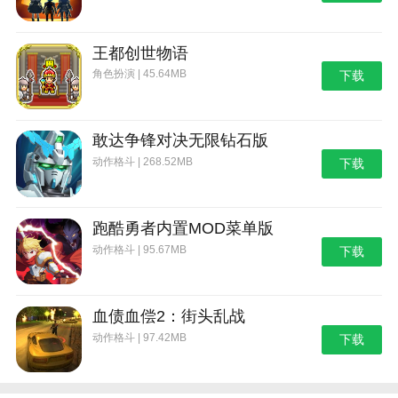
王都创世物语
角色扮演 | 45.64MB
下载
敢达争锋对决无限钻石版
动作格斗 | 268.52MB
下载
跑酷勇者内置MOD菜单版
动作格斗 | 95.67MB
下载
血债血偿2：街头乱战
动作格斗 | 97.42MB
下载