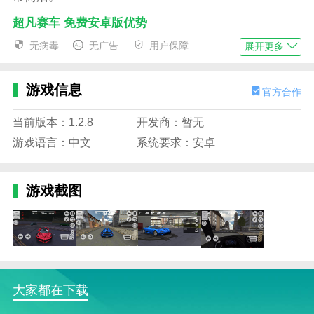
超凡赛车 免费安卓版优势
无病毒
无广告
用户保障
展开更多
1.游戏采用精致的3D绘画风格构建，为玩家带来酷炫的
游戏视觉体验。
游戏信息
2.最真实的3D
漂移
赛车是在移动设备上模拟的。
官方合作
3.拍照模式，与朋友分享你最酷的漂流。
当前版本：1.2.8
开发商：暂无
游戏语言：中文
系统要求：安卓
4.多种不同的竞速模式，玩家会在游戏中选择自己喜欢
的模式来玩游戏。
5.多种定制选项，可更改车身颜色、车身乙烯、边缘型
游戏截图
号、边缘颜色和轮胎标志。
6.流畅的操作体验为玩家带来令人兴奋的视觉体验。
超凡赛车 免费安卓版特色
1.内容量巨大，提供深度游戏时间：
400多场职业
大家都在下载
赛事、1500场车辆挑战、6种独特游戏模式、海量车辆
收藏等。单人游戏的内容也会让你玩得永不厌倦!