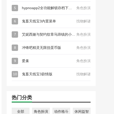
5
hypnoapp2全功能解锁存档下载_hypnoapp2全功能解锁存档
角色扮演
6
鬼畜天线宝3内置菜单
找物解谜
7
艾妮西娅与契约纹章马蹄镇的小圣女最新版_艾妮西娅与契约纹章马蹄镇的小圣女日版
角色扮演
8
冲锋吧精灵无限扭蛋币版
角色扮演
9
爱巢
角色扮演
10
鬼畜天线宝3剧情版
找物解谜
热门分类
全部
角色扮演
动作格斗
休闲益智