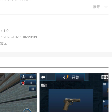
展开
造专属战斗圈子；
时活动，保持游戏新鲜感。
：1.0
样化的战斗玩法，为射击游戏爱好者提供了极具挑战性的生存体验。游
025-10-11 06:23:39
系统，增强了游戏的耐玩性和互动性。无论是单人竞技还是团队协作，
暂无
家，绝对不能错过这款火线生存模拟手机版游戏。快来加入战场，体验
迎大家记住本站网址，本站是您下载安卓手游app最好的网站！