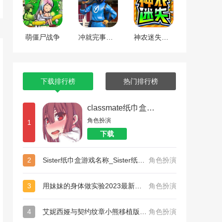
萌僵尸战争
冲就完事模拟器
神农迷失超超超变传奇
下载排行榜
热门排行榜
classmate纸巾盒系列_和散漫的同学一起生活纸巾盒
角色扮演
1
下载
2
Sister纸巾盒游戏名称_Sister纸巾盒
角色扮演
3
用妹妹的身体做实验2023最新版中心版下载_用妹妹的身体做实验2023最新版完美版
角色扮演
4
艾妮西娅与契约纹章小熊移植版手机安卓版_艾妮西娅与契约纹章小熊移植版扩展包版
角色扮演