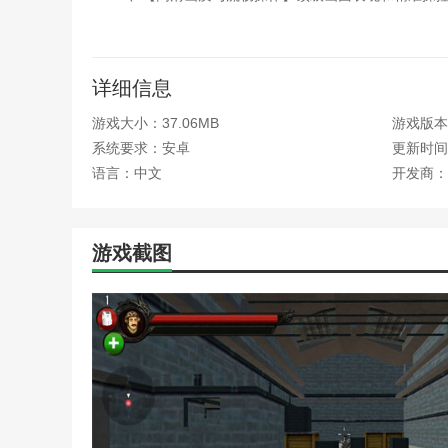
3、【丰富社交功能】支持战队组建和跨服竞技，打
4、【持续内容更新】定期推出新地图、新武器和限
详细信息
火线生存模拟手机版游戏测评
游戏大小：37.06MB
游戏版本
火线生存模拟手机版游戏凭借其真实的枪械手感和多
系统要求：安卓
更新时间：2
戏不仅画面细腻，操作顺畅，还结合了丰富的社交和成长
语言：中文
开发商：
都能带来紧张刺激的枪战快感。喜欢射击和策略挑战的玩
火线上的生死较量吧。
本站为您提供火线生存模拟 手机版的 手机游戏 ，欢
游戏截图