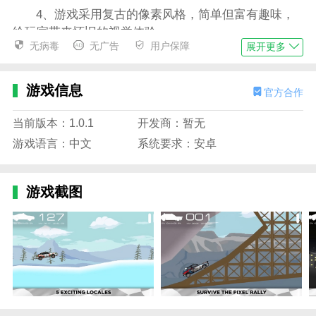
4、游戏采用复古的像素风格，简单但富有趣味，
给玩家带来怀旧的视觉体验。
无病毒
无广告
用户保障
展开更多
像素拉力赛游戏特色
1、像素拉力赛游戏采用经典的像素艺术风格，带
游戏信息
官方合作
来怀旧而有趣的视觉效果，让玩家回忆起80年代和90年
代的老式赛车游戏；
当前版本：1.0.1
开发商：暂无
2、游戏中的赛道涵盖了多种地形，如沙漠、雪
游戏语言：中文
系统要求：安卓
地、泥泞山路等，每个赛道都有不同的挑战和特性，玩
家需要根据地形调整赛车策略；
游戏截图
3、玩家可以升级和改装赛车，增强赛车的性能，
提升发动机、轮胎、刹车等多个方面的表现，确保在复
杂的赛道中占得先机；
4、支持与朋友或全球玩家在线对战，通过实时竞
速争夺名次，挑战更强大的对手。
像素拉力赛游戏内容