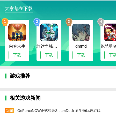
1、多种赛车选择：游戏提供了多款不同的拉力赛
大家都在下载
车，每款车都有独特的性能和驾驶体验，玩家可以根据
比赛需求选择最合适的赛车；
1
2
3
4
2、丰富的赛事与挑战：除了常规的竞速比赛，游
戏还提供了丰富的挑战模式，如时间赛、极限赛道等，
让玩家体验不同类型的赛事挑战；
内卷求生
敢达争锋对决无限钻石版
dmmd
3、赛车改装与个性化：通过赢得比赛，玩家可以
下载
下载
下载
下
获得奖励，用于升级赛车的各项性能。还可以对赛车进
行外观定制，让每辆车都充满个性；
4、成就与奖励系统：通过完成各种任务和赛事，
游戏推荐
玩家可以解锁新的赛车、赛道以及其他奖励，提升自己
的赛车水平。
像素拉力赛游戏优势
相关游戏新闻
1、【经典像素画风】游戏采用怀旧的像素艺术风
格，给玩家带来独特的视觉体验，让赛车竞速的乐趣与
新闻
GeForceNOW正式登录SteamDeck 原生畅玩云游戏
怀旧感并存；