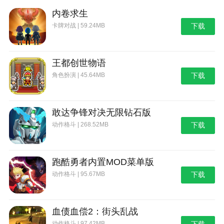
让玩家能够与全球玩家进行实时竞速，体验刺激的对战
内卷求生
乐趣。如果你喜欢经典的像素风格和充满挑战的赛车游
卡牌对战 | 59.24MB
下载
戏，像素拉力赛游戏无疑是一个不错的选择。
本站为您提供像素拉力赛的 手机游戏 ，欢迎大家
记住本站网址，本站是您下载安卓手游app最好的网
王都创世物语
站！
角色扮演 | 45.64MB
下载
敢达争锋对决无限钻石版
动作格斗 | 268.52MB
下载
跑酷勇者内置MOD菜单版
动作格斗 | 95.67MB
下载
血债血偿2：街头乱战
动作格斗 | 97.42MB