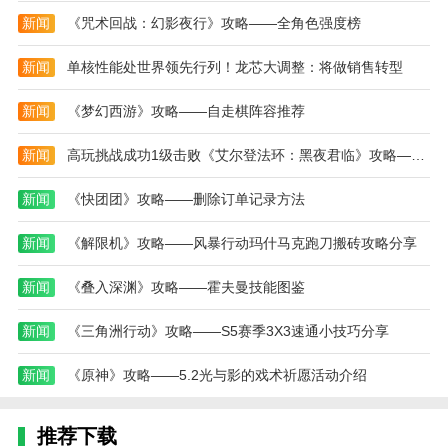
新闻
《咒术回战：幻影夜行》攻略——全角色强度榜
2、【丰富的赛道与挑战】每条赛道设计精巧，充
满不同的障碍和难度，玩家需要灵活操控赛车才能顺利
新闻
单核性能处世界领先行列！龙芯大调整：将做销售转型
完成挑战；
新闻
《梦幻西游》攻略——自走棋阵容推荐
3、【赛车改装与策略】赛车的升级与改装系统让
玩家能够根据赛道条件调整赛车性能，提升自己在比赛
新闻
高玩挑战成功1级击败《艾尔登法环：黑夜君临》攻略——夜王
中的优势；
新闻
《快团团》攻略——删除订单记录方法
4、【多人对战乐趣】全球玩家在线对战的模式，
让竞速更具挑战性和乐趣，通过与朋友和其他玩家较
新闻
《解限机》攻略——风暴行动玛什马克跑刀搬砖攻略分享
量，赢得最终胜利。
新闻
《叠入深渊》攻略——霍夫曼技能图鉴
像素拉力赛游戏测评
像素拉力赛游戏是一款极具创意的竞速游戏，结合
新闻
《三角洲行动》攻略——S5赛季3X3速通小技巧分享
了经典的像素艺术风格与现代的赛车玩法。游戏中的多
新闻
《原神》攻略——5.2光与影的戏术祈愿活动介绍
样赛道设计和丰富的赛车改装系统让每一场比赛都充满
了变化和挑战。玩家可以在不同的地形上进行竞技，考
验自己的驾驶技巧和策略。同时，游戏的多人对战功能
推荐下载