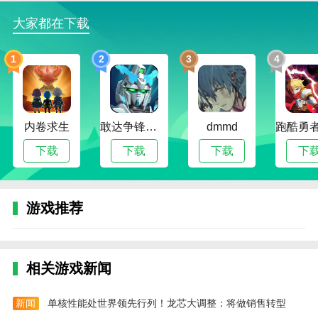
消灭僵尸，才能完美通过关卡。
大家都在下载
4.游戏中的技能有不同的效果，在使用它们之前，
有必要了解它们的效果，以便快速选择效果更大的技
1
2
3
4
能。
植物大战僵尸技能版游戏玩法
1、游戏开局只能选择初级的技能，增加攻击速度
内卷求生
敢达争锋对决无限钻石版
dmmd
和伤害等。
下载
下载
下载
下
2、地下的蓝色进度条是技能，满了以后会释放植
物的专属技能。
游戏推荐
3、通过击杀一波又一波的僵尸来获得阳光，解锁
更高等级的技能。
4、完成所有僵尸的挑战后，就能完成通关。
相关游戏新闻
植物大战僵尸技能版游戏攻略
1、前期的话，建议选择“滋养”、“回春”、还有“循
新闻
单核性能处世界领先行列！龙芯大调整：将做销售转型