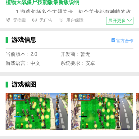
植物大战僵尸技能版最新版说明
1.游戏包括多个主题关卡，每个关卡都有独特的敌
人和植物，让玩家体验各种关卡。
无病毒
无广告
用户保障
展开更多
2.玩家可以在游戏中选择不同的难度级别，可以自
由选择不同的困难级别，以达到最佳的放松效果。
游戏信息
官方合作
3.在游戏中遇到困难的用户可以随时点击指南。在
当前版本：2.0
开发商：暂无
游戏过程中，玩家需要快速收集大量的阳光。
游戏语言：中文
系统要求：安卓
4.玩家可以在游戏中组合强大的阵容，收集游戏中
的物品，升级植物以解锁各种高级物品武器。
游戏截图
植物大战僵尸技能版最新版内容
1.游戏中有很多卡牌技能，玩家只要做出合理的选
择，就可以随时快速强化植物，形成超强阵型。
2.僵尸数量众多，且其力量尚可。他们还需要快速
收集足够的阳光，否则很容易无法通过水平。
3.采取的策略至关重要，必须提前计划，争取灵活