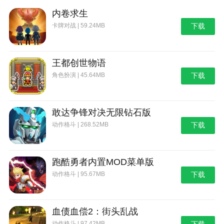
内卷求生
卡牌对战 | 59.24MB
下载
王都创世物语
角色扮演 | 45.64MB
下载
敢达争锋对决无限钻石版
动作格斗 | 268.52MB
下载
跑酷勇者内置MOD菜单版
动作格斗 | 95.67MB
下载
血债血偿2：街头乱战
动作格斗 | 97.42MB