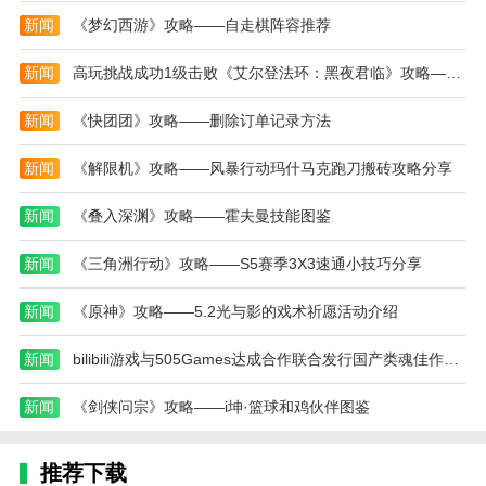
环复制器”等技能，这样就能大幅增加植物释放大招的
新闻
《梦幻西游》攻略——自走棋阵容推荐
概率。
2、再去选择“樱桃炸弹”、“火爆辣椒”技能，可以快
新闻
高玩挑战成功1级击败《艾尔登法环：黑夜君临》攻略——夜王
速的清怪，就能快速获得阳光。
新闻
《快团团》攻略——删除订单记录方法
3、然后就是“魅惑”技能，不过不要点满。
新闻
《解限机》攻略——风暴行动玛什马克跑刀搬砖攻略分享
4、中期的话，收集足够阳光，这样才能应付后面
的僵尸大军。
新闻
《叠入深渊》攻略——霍夫曼技能图鉴
5、后期就是不断加强技能，攻击起来效果可以更
新闻
《三角洲行动》攻略——S5赛季3X3速通小技巧分享
好。
本站为您提供植物大战僵尸技能版 最新版的 手机
新闻
《原神》攻略——5.2光与影的戏术祈愿活动介绍
游戏 ，欢迎大家记住本站网址，本站是您下载安卓手
新闻
bilibili游戏与505Games达成合作联合发行国产类魂佳作《明末：渊虚之羽》攻略——
游app最好的网站！
新闻
《剑侠问宗》攻略——i坤·篮球和鸡伙伴图鉴
推荐下载