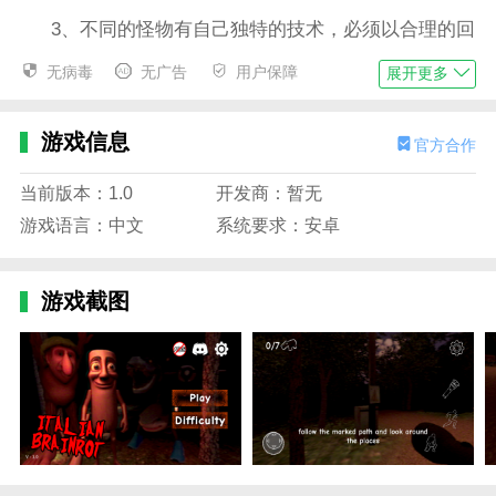
3、不同的怪物有自己独特的技术，必须以合理的回
避和应对灵活地逃脱。
无病毒
无广告
用户保障
展开更多
4、融合了很多经典和创新机制，玩起来相当有趣，
可以投入其中。
游戏信息
官方合作
外国山海经手游下载
特色
当前版本：1.0
开发商：暂无
1、提供有趣的游戏内容，可以自由收集和捕捉其他
游戏语言：中文
系统要求：安卓
生物。
2、设置了多种游戏元素，在这里可以看到很多山海
经生物。
游戏截图
3、提供丰富的游戏场景，其他场景有可怕的生物，
要小心避免。
4、测试玩家的决心和思考能力，提供大量工具帮助
玩家解决很多谜题。
外国山海经手游下载游戏攻略