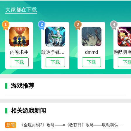
1、在本页面进行下载，打开游戏，点击“玩”进入冒
大家都在下载
险。
2、选择你的年龄设定，不同年龄层的恐怖程度是
1
2
3
4
有区别的，根据自己的承受力来选择。
3、玩家的目标是收集公园里的七种诡异生物，用
手电筒找到他们来进行抓捕。
内卷求生
敢达争锋对决无限钻石版
dmmd
4、首先遇到的就是最简单的小鲨鱼，它没有攻击
下载
下载
下载
下
力，照射清晰后，就能轻松抓到它。
5、要躲避其他危险生物的袭击，他们会突脸，一
定要赶紧逃跑。
游戏推荐
6、被他们抓到后，则会导致游戏结束，赶紧来展
开你的收集之旅吧!
相关游戏新闻
本站为您提供外国山海经 手游下载的 手机游戏 ，
欢迎大家记住本站网址，本站是您下载安卓手游app最
新闻
《全境封锁2》攻略——×《收获日》攻略——联动确认！定档7月15日
好的网站！