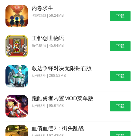
内卷求生
卡牌对战 | 59.24MB
下载
王都创世物语
角色扮演 | 45.64MB
下载
敢达争锋对决无限钻石版
动作格斗 | 268.52MB
下载
跑酷勇者内置MOD菜单版
动作格斗 | 95.67MB
下载
血债血偿2：街头乱战
动作格斗 | 97.42MB