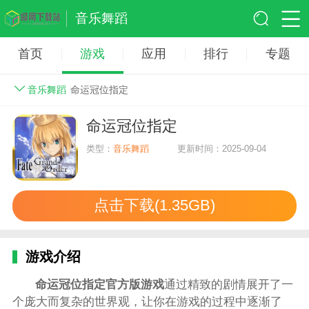
音乐舞蹈
首页
游戏
应用
排行
专题
音乐舞蹈
命运冠位指定
命运冠位指定
类型：
音乐舞蹈
更新时间：2025-09-04
点击下载(1.35GB)
游戏介绍
命运冠位指定官方版
游戏
通过精致的剧情展开了一
个庞大而复杂的世界观，让你在游戏的过程中逐渐了