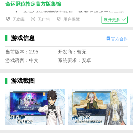
命运冠位指定官方版集锦
1、命运冠位指定官方版是一款有卡牌和二次元的
无病毒
无广告
用户保障
展开更多
冒险RPG游戏。
2、这款游戏的主题是“命运”，玩家需要争夺“圣杯
游戏信息
战争”的“圣杯”。
官方合作
3、玩家还会扮演一个天赋很强的魔术师，与其他
当前版本：2.95
开发商：暂无
强手对战。
游戏语言：中文
系统要求：安卓
4、精致的二次元画面和丰富的通讯功能提高了游
戏的可玩性。
游戏截图
命运冠位指定官方版特色
1、在这款游戏中，二次元的世界观和剧情带来了
全新的游戏体验。
2、玩家还需要敏感的用牌，根据对手的制定，战
斗策略。
3、在这个游戏中，有很多方法可以得到卡片，丰