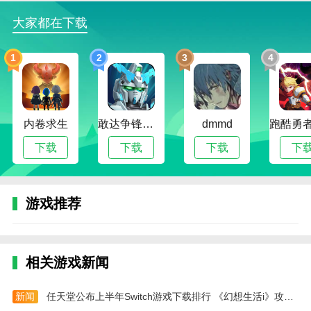
富玩家的卡牌。
大家都在下载
4、玩家还可以不断收集和强化卡牌，从而提高角
1
2
3
4
色的实力。
命运冠位指定官方版游戏攻略-怎么跳转到强化界面？
一、跳转功能介绍
内卷求生
敢达争锋对决无限钻石版
dmmd
在从者详情页面新增了从者强化以及概念礼装强化
下载
下载
下载
下
进化跳转按钮。
可以跳转进入的界面有：
游戏推荐
从者强化、从者技能强化、灵基再临、牵绊等级上
限开放、刻印指令纹章；
指令卡强化、追加技能强化、从者宝具强化、圣杯
相关游戏新闻
转临、概念礼装强化和进化。
二、从者强化界面跳转方法
新闻
任天堂公布上半年Switch游戏下载排行 《幻想生活i》攻略——登顶