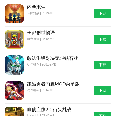
本站为您提供命运冠位指定 官方版的 手机游戏 ，
内卷求生
欢迎大家记住本站网址，本站是您下载安卓手游app最
卡牌对战 | 59.24MB
下载
好的网站！
王都创世物语
角色扮演 | 45.64MB
下载
敢达争锋对决无限钻石版
动作格斗 | 268.52MB
下载
跑酷勇者内置MOD菜单版
动作格斗 | 95.67MB
下载
血债血偿2：街头乱战
动作格斗 | 97.42MB