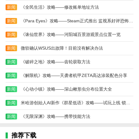
1、首先我们需要进入到从者详情页面，在右侧点
新闻
《全民生活》攻略——修改账单地址方法
击从者强化。
新闻
《Para Eyes》攻略——Steam正式推出 监视系好评恐怖惊悚
2、即可快速跳转到从者的强化页面，消耗对应的
材料即可升级强化从者。
新闻
《诛仙世界》攻略——河阳城百景游观景点位置一览
三、概念礼装强化界面跳转方法
新闻
微软确认WSUS出故障！目前没有解决办法
1、进入从者详情页面，在右侧点击查看当前从者
装备的概念礼装。
新闻
《破碎之地》攻略——齿轮获取方法
2、在礼装技能下方点击强化/进化按钮，即可快速
新闻
《解限机》攻略——天袭者机甲ZETA高达涂装配色分享
跳转到概念礼装强化页面。
新闻
《心动小镇》攻略——深山楸形虫分布位置大全
命运冠位指定官方版评测
这款战略卡牌游戏不仅考验玩家的智慧和判断力，
新闻
米哈游创始人AI新作《群星低语》攻略——试玩上线 锁国区
也为游戏增添了更多的乐趣和挑战。游戏中的人物和场
景都充满了动画风格，每一个细节都经过精心设计，让
新闻
《无限深渊》攻略——携带技能方法
玩家仿佛置身于一个梦境的二次元世界。总的来说，命
运之冠的指定是一款值得一试的游戏。
推荐下载