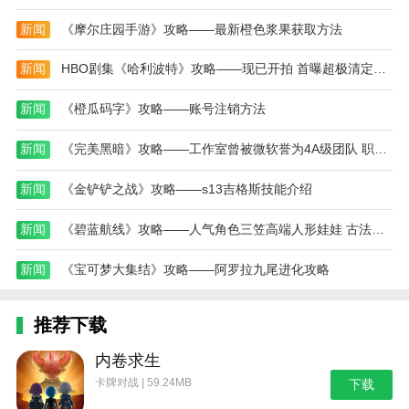
新闻
《摩尔庄园手游》攻略——最新橙色浆果获取方法
新闻
HBO剧集《哈利波特》攻略——现已开拍 首曝超极清定妆照
新闻
《橙瓜码字》攻略——账号注销方法
新闻
《完美黑暗》攻略——工作室曾被微软誉为4A级团队 职位列表现已删除！
新闻
《金铲铲之战》攻略——s13吉格斯技能介绍
新闻
《碧蓝航线》攻略——人气角色三笠高端人形娃娃 古法制作精致传神
新闻
《宝可梦大集结》攻略——阿罗拉九尾进化攻略
推荐下载
内卷求生
卡牌对战 | 59.24MB
下载