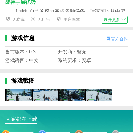
战神手游优势
1.通过自己的努力完成各种任务，玩家可以从中感
受到很多乐趣。
无病毒
无广告
用户保障
展开更多
2.玩家可以根据自己的喜好进行各种模式，进行各
种有趣的战斗冒险。
游戏信息
官方合作
3.在游戏中，你可以和朋友一起探索，感受许多有
当前版本：0.3
开发商：暂无
趣的战斗模式。
游戏语言：中文
系统要求：安卓
4.主题很多，每个主题都有自己的战斗方式和机
制。
游戏截图
战神手游特色
1.在战斗中，系统会自动执行各种操作，无需复杂
的操作即可完成各种操作。
2.游戏操作方法简单易用，虚拟摇杆和按钮的设置
大家都在下载
可以给玩家带来许多有趣的操作。
3.非常有趣的休闲玩法，带您体验各种模式的游戏