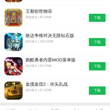
王都创世物语
角色扮演 | 45.64MB
下载
敢达争锋对决无限钻石版
动作格斗 | 268.52MB
下载
跑酷勇者内置MOD菜单版
动作格斗 | 95.67MB
下载
血债血偿2：街头乱战
动作格斗 | 97.42MB
下载