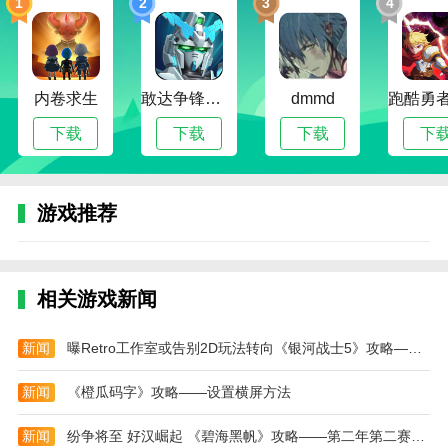
1
2
3
4
体验，享受游戏带来的乐趣。
4.有很多武器和道具可以解锁，但也有很多敌人。
你可以战斗和冒险。
内卷求生
敢达争锋对决无限钻石版
dmmd
战神手游测评
下载
下载
下载
下
战神手游下载安装是一款由多名玩家制作的动作手
游。游戏中的模型是基于战神的原始角色模型。目前，
只有一种武器，斧头，后续更新中将添加更多玩家。玩
游戏推荐
家还可以在手机上体验葵野的攻击感和割草时无与伦比
的快乐。
本站为您提供战神 手机版的 手机游戏 ，欢迎大家
相关游戏新闻
记住本站网址，本站是您下载安卓手游app最好的网
站！
新闻
曝Retro工作室或告别2D玩法转向《银河战士5》攻略——及新IP
新闻
《橙瓜码字》攻略——设置横屏方法
新闻
纷争将至 好汉崛起 《碧海黑帆》攻略——第二年第二赛季“宣战誓言”现已上线