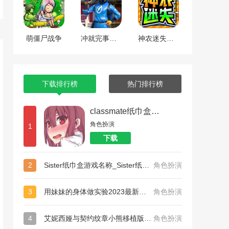
萌僵尸战争
冲就完事模拟器
神农迷失超超超变传奇
下载排行榜
热门排行榜
classmate纸巾盒系列_和散漫的同学一起生活纸巾盒
角色扮演
1
下载
2
Sister纸巾盒游戏名称_Sister纸巾盒
角色扮演
3
用妹妹的身体做实验2023最新版中心版下载_用妹妹的身体做实验2023最新版完美版
角色扮演
4
艾妮西娅与契约纹章小熊移植版手机安卓版_艾妮西娅与契约纹章小熊移植版扩展包版
角色扮演