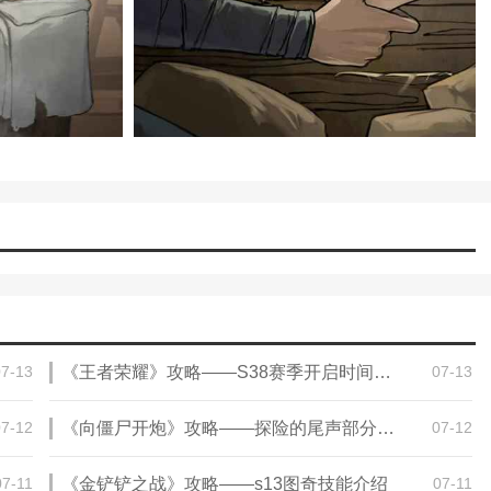
给钱”
07-13
《王者荣耀》攻略——S38赛季开启时间介绍
07-13
07-12
《向僵尸开炮》攻略——探险的尾声部分答案分享
07-12
“不给钱”
07-11
《金铲铲之战》攻略——s13图奇技能介绍
07-11