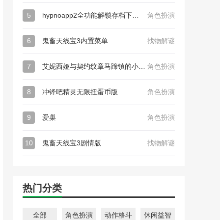
5
hypnoapp2全功能解锁存档下载_hypnoapp2全功能解锁存档
角色扮演
6
鬼畜天线宝3内置菜单
找物解谜
7
艾妮西娅与契约纹章马蹄镇的小圣女最新版_艾妮西娅与契约纹章马蹄镇的小圣女日版
角色扮演
8
冲锋吧精灵无限扭蛋币版
角色扮演
9
爱巢
角色扮演
10
鬼畜天线宝3剧情版
找物解谜
热门分类
全部
角色扮演
动作格斗
休闲益智