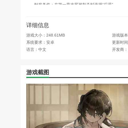
触发条件：在第一章末尾被刺杀时选择“后退”
“不要把后背交给猫科动物”
详细信息
3、深思熟虑
游戏大小：248.61MB
游戏版本：
触发条件：第六章在水沟村拒绝村民的请求
系统要求：安卓
更新时间：2
“乱世之中，做什么都要小心谨慎”
语言：中文
开发商：
4、结局：兵杀
触发条件：在第五章遇见官兵时选择“立刻出手”
游戏截图
“三思而后行”
5、结局：相残
触发条件：在第九章选择相信舌头
“逢人只说三分话，未可全抛一片心”
6、结局：闯杀