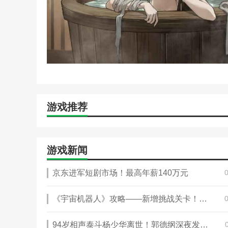
触发条件：在第十二章碰见闯王军队时“全力逃跑”
“我倒在地上，倒在被我的鲜血染红的树叶堆里”
7、横冲直闯
触发条件：在第一章选择“直接接下这个活”
“别管那么多，莽就行了”
8、饿殍
游戏推荐
触发条件：经历满穗的所有回忆
“世之有
饥荒
，天下之常也”
9、结局：不见
游戏新闻
触发条件：在十四章结尾选择“后悔”，在十五章选择“
京东进军短剧市场！最高年薪140万元
高好感结局
《宇宙机器人》攻略——新增挑战关卡！《最终幻想》攻略——角色正式加入
10、结局：无言
触发条件：在十四章结尾选择“不后悔”，在十五章选择
94岁相声泰斗杨少华离世！郭德纲深夜发文悼念