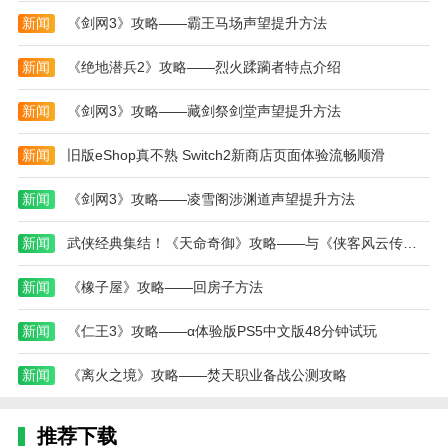
过程中感受到强烈的代入感。
新闻
《剑网3》攻略——霸王马场声望提升方法
存在不同的挑战元素和丰富的升级元素，让玩家可
以尽情享受高品质商业玩法的魅力，随时感受到营造强
新闻
《绝地潜兵2》攻略——烈火蹂躏者特点介绍
烈的商业玩法享受感。
新闻
《剑网3》攻略——藏剑祭剑堂声望提升方法
本站为您提供老爹沙威玛 21亿金币版的 手机游戏
，欢迎大家记住本站网址，本站是您下载安卓手游app
新闻
旧版eShop真不熟 Switch2新商店页面体验流畅顺滑
最好的网站！
新闻
《剑网3》攻略——凌雪阁涉渊道声望提升方法
新闻
武侠经典集结！《天命奇御》攻略——与《侠客风云传》攻略——系列组合包登陆Steam
新闻
《橡子屋》攻略——回房子方法
新闻
《仁王3》攻略——α体验版PS5中文版48分钟试玩
新闻
《离火之境》攻略——焚天职业备战公测攻略
推荐下载