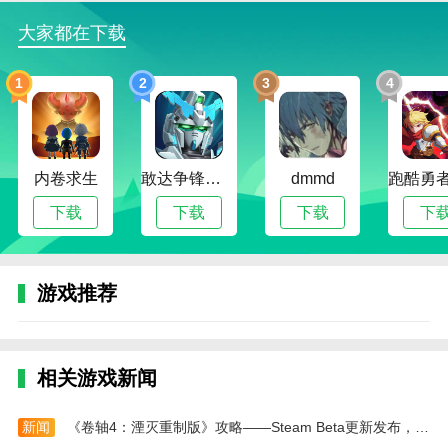
一次构建梦想的旅程。
大家都在下载
升级自动化设备，显著提高食品生产效率，帮助赚
取更多拓展业务的黄金。
1
2
3
4
老爹沙威玛游戏怎么玩
收藏夹商店还可以解锁隐藏福利，如免费甜水或返
现奖励，乐趣十足。
内卷求生
敢达争锋对决无限钻石版
dmmd
客户的表达和反馈都非常生动，增加了互动性，让
下载
下载
下载
下
玩家有一种做生意的成就感。
制作中甚至会出现塑料煎蛋等奇怪的组合，为游戏
游戏推荐
增添乐趣和减压的氛围。
老爹沙威玛21亿金币版游戏评价
游戏采用有趣的卡通风格画面表现，为玩家提供高
相关游戏新闻
品质的模拟商业体验。
高品质的玩法配合丰富的操作模式，让玩家在操作
新闻
《卷轴4：湮灭重制版》攻略——Steam Beta更新发布，大量BUG修复提升游戏体验