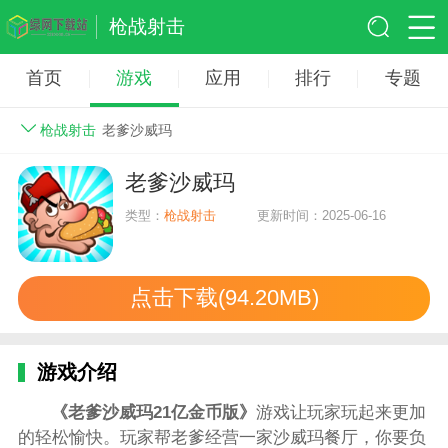
枪战射击
首页
游戏
应用
排行
专题
枪战射击
老爹沙威玛
老爹沙威玛
类型：
枪战射击
更新时间：2025-06-16
点击下载(94.20MB)
游戏介绍
《老爹沙威玛21亿金币版》
游戏让玩家玩起来更加
的轻松愉快。玩家帮老爹经营一家沙威玛餐厅，你要负