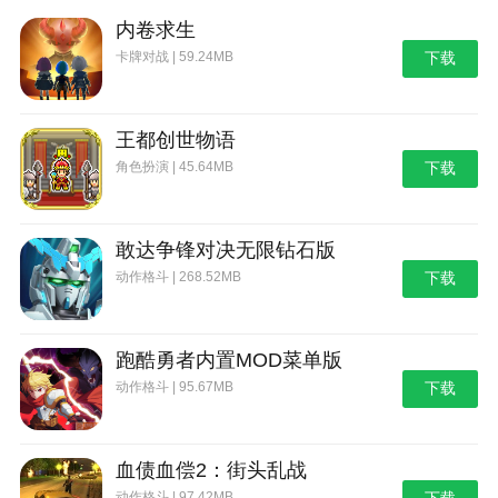
内卷求生
卡牌对战 | 59.24MB
下载
王都创世物语
角色扮演 | 45.64MB
下载
敢达争锋对决无限钻石版
动作格斗 | 268.52MB
下载
跑酷勇者内置MOD菜单版
动作格斗 | 95.67MB
下载
血债血偿2：街头乱战
动作格斗 | 97.42MB