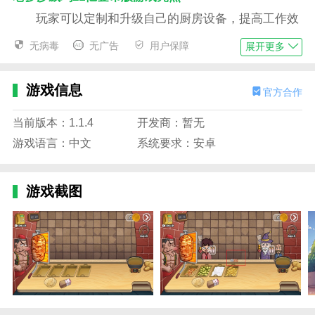
玩家可以定制和升级自己的厨房设备，提高工作效
率，满足更多的订单需求，既增加了游戏的乐趣，也提
无病毒
无广告
用户保障
展开更多
高了玩家的满意度。
游戏通过时间和数量限制增加挑战，为玩家提供个
游戏信息
官方合作
性化的游戏体验。
玩家需要面对不同的挑战，每到节日，游戏还会推
当前版本：1.1.4
开发商：暂无
出限量菜品和装饰，增加节日气氛，让餐厅更加热闹。
游戏语言：中文
系统要求：安卓
玩家可以升级技能，比如快炒、精准调味等，来提
高烹饪效率，不仅提高了玩家的游戏水平，也丰富了游
游戏截图
戏的内涵。
老爹沙威玛21亿金币版游戏特色
独特的欧美画风，让人眼前一亮，显得清新美丽。
操作也是十分简单好上手的。
玩家需要全身心投入经营自己的餐厅，创造一个独
特的美食世界。这不仅仅是一次简单的商业模拟，更是