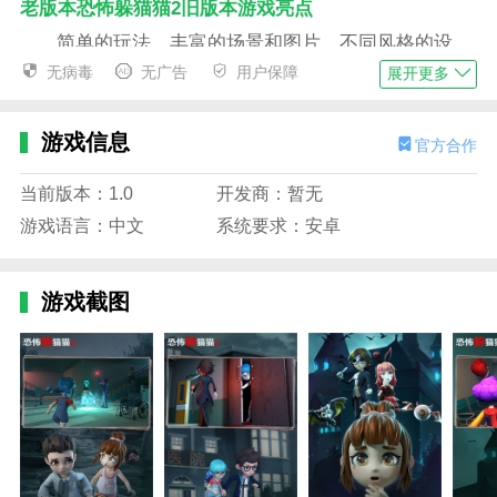
老版本恐怖躲猫猫2旧版本游戏亮点
简单的玩法，丰富的场景和图片，不同风格的设
置，给你最有趣的新内容。
无病毒
无广告
用户保障
展开更多
你的周围隐藏着许多危险，只有不断地与敌人战
斗，才能取得胜利。
游戏信息
官方合作
玩法类似第五人格，喜欢这款多人竞技游戏的玩家
当前版本：1.0
开发商：暂无
一定要尝试一下
游戏语言：中文
系统要求：安卓
利用精美的画面和动人的音效，让玩家感受到游戏
中紧张刺激的氛围。
游戏截图
老版本恐怖躲猫猫2旧版本游戏特色
在突发事件中不要惊慌失措，冷静地分析和思考当
前的情况，并迅速找到相应的应对策略。
精彩的比赛，凭借自己的聪明才智成功击败对手，
赢得最后的胜利。
游戏中有各种各样的恐怖怪物，玩家需要想办法逃