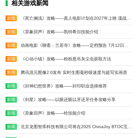
相关游戏新闻
人。看地图，寻找线索，用你的感官和直觉追踪隐藏的
人。
新闻
《死亡搁浅》攻略——真人电影计划在2027年上映 谍战游戏《Physint》攻略——登陆PS6 Pro？
老版本恐怖躲猫猫2旧版本游戏评价
游戏中可能有一些道具可以帮助你更好地完成任
新闻
《异象回声》攻略——凯特希尔技能介绍
务。例如，一个隐藏者可以使用道具来伪装自己或制造
新闻
动画电影《聊斋：兰若寺》攻略——定档预告 7月12日全国上映
噪音来打扰追捕者。
与队友保持良好的沟通与合作是获胜的关键。分享
新闻
《心动小镇》攻略——粉粉悬吊灰尘虫获取方法
信息，制定计划，互相支持。
新闻
腾讯混元图像2.0发布 实时生图毫秒级速度与超写实画质
游戏中有时间限制，你需要在不被追击者发现的情
况下尽快找到逃生门或找到所有躲藏的人。注意你的游
新闻
《封神幻想世界》攻略——封印职业选择推荐
戏时间，明智地安排你的行动。
新闻
《剑星》攻略——以眼还眼以牙还牙任务攻略分享
本站为您提供老版本恐怖躲猫猫2 旧版本的 手机游
戏 ，欢迎大家记住本站网址，本站是您下载安卓手游
新闻
《异象回声》攻略——铃技能介绍
app最好的网站！
新闻
北京龙图智库科技有限公司将在2025 ChinaJoy BTOC互动娱乐馆再续精彩！