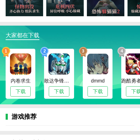
脱它们的追击。
游戏中设计了许多谜题和线索。玩家需要解决谜题
并收集线索以逃离可怕的怪物。
大家都在下载
老版本恐怖躲猫猫2旧版本新人教学
当游戏开始时，你需要选择一个角色。医生、修女
1
2
3
4
和伯爵是游戏中的三个角色，每个角色都有自己独特的
背景故事和特点。选择一个适合你的角色会帮助你在游
戏中获得优势。
内卷求生
敢达争锋对决无限钻石版
dmmd
游戏地图是关键，熟悉地图的布局将帮助你更好地
隐藏或找到隐藏的人。注意地图上障碍物、隐藏点和逃
下载
下载
下载
下
生门的位置。
如果你选择成为一个隐藏的人，你的目标是逃避你
游戏推荐
的追捕者，找到逃生门。保持冷静，利用环境，找到合
适的藏身之处。与队友保持联系，共同制定策略。
如果你成为追捕者，你的任务就是找到所有躲藏的