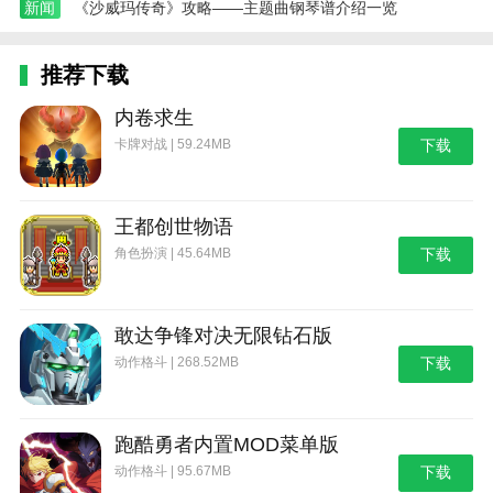
新闻
《沙威玛传奇》攻略——主题曲钢琴谱介绍一览
推荐下载
内卷求生
卡牌对战 | 59.24MB
下载
王都创世物语
角色扮演 | 45.64MB
下载
敢达争锋对决无限钻石版
动作格斗 | 268.52MB
下载
跑酷勇者内置MOD菜单版
动作格斗 | 95.67MB
下载