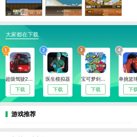
3.在冒险过程中不断收集道具。有很多食物和医疗包可
以选择，通过收集增加力量等级。
大海贼冒险岛内置修改器版函数
大家都在下载
1.游戏清晰的卡通风格有不同层次的感觉，不同的玩法
会给你带来很多惊喜。
1
2
3
4
2、管理策略，玩法是对玩家策略和管理技巧的极大考
验，是打造海洋帝国的灵魂。
模拟各种刺激的海战，你会有不同的同伴，其他力量会
超级驾驶2022内置作弊菜单版
医生模拟器
宝可梦剑盾互通版
攻击并击败他们。
下载
下载
下载
下
4.大海贼冒险岛内置修改器版游戏风格精致，巨大的世
界地图包含丰富的场景。
边肖建议道
游戏推荐
提供全新的随机游戏体验，在所有不同的时间破门而
入，轻松玩游戏。