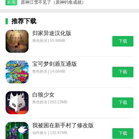
新闻
原神江雪不见了（原神钓鱼成就）
推荐下载
归家异途汉化版
角色扮演 | 55.98MB
下载
宝可梦剑盾互通版
角色扮演 | 14.06MB
下载
白狼少女
角色扮演 | 203.23MB
下载
我被困在新手村了修改版
动作格斗 | 132.87MB
下载