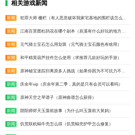
相关游戏新闻
丰富的操作和玩法:5.1
有趣的探索经历:5.4
新闻
犯罪大师 栅栏（有人恶意破坏我家宅基地的围栏该怎么办）
简单游戏任务:6.4
新闻
江南百景图杜鹃花在哪个副本（辰溪有什么好玩的地方吗）
新闻
元气骑士宝石怎么用划算（元气骑士宝石颜色有啥用）
新闻
和平精英葫芦挂件怎么使用（求推荐几款好玩的手游）
新闻
原神秘宝迷踪归离原多人挑战（如果你因为不可抗力不能离间，让你选择三部电影在家观看，你的选择是什么）
新闻
庆余年vip（庆余年第二季，真的是只有会员可以看吗）
新闻
原神天空之琴谱子（原神曲谱怎么获得）
新闻
阴阳师烬天玉藻前故事（为什么叫玉藻前大舅妈）
新闻
饥荒联机蜗牛壳怎么得（饥荒蜗壳护甲怎么修复）