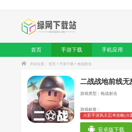
首页
手游下载
手机应用
所在位置：
首页
>
手游下载
>
枪战射击
二战战地前线无
游戏类型：枪战射击
游戏标签：
火影手游风主忍考攻略(火
手游英雄无敌新手攻略(腾
腾讯手游英雄无敌图鉴攻略
安卓版下载