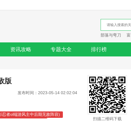
部落与弯刀
富
资讯攻略
专题大全
排行榜
敌版
发布时间：2023-05-14 02:02:04
影忍者ol端游风主中后期无敌阵容)
扫描二维码下载
讯手游英雄无敌新手攻略)
(英雄无敌游戏攻略)