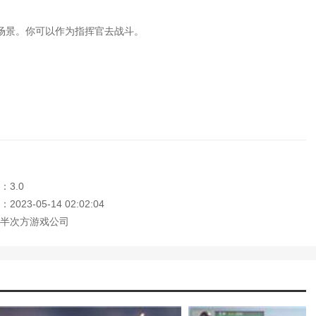
游英雄无敌布阵攻略图)
雄无敌元素英雄)
场景。你可以作为指挥官去战斗。
(战地五如何进入游戏)
垒前线最新版本)
略(魔法门之英雄无敌bt手游攻略下载)
(手游魔法之门英雄无敌攻略大全)
雄无敌手游英雄战棋攻略)
攻略(英雄无敌三约克战役攻略)
报纸无敌风火轮游戏技巧)
点(龙王传说开局就无敌已完结系统流)
攻略(魔法门之英雄无敌手机版攻略)
(手游英雄无敌的地下城攻略视频)
：3.0
攻略(约克英雄无敌)
023-05-14 02:02:04
游攻略(魔法门英雄无敌手机版攻略)
半次方游戏公司
(英雄无敌手游怎么占领地下城)
略(手游英雄无敌战役历代记攻略图)
游攻略(魔法门之英雄无敌玩法)
(手游英雄无敌第二十章攻略视频)
略(英雄无敌手游历代记详细攻略)
前线手机游戏)