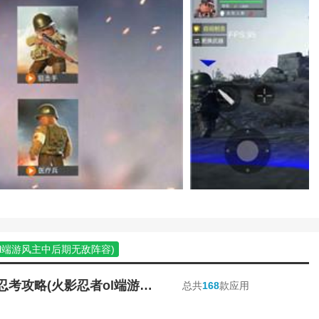
游攻略(英雄无敌:魔法之门手游)
(英雄无敌手游第二十一章宝箱)
攻略(手游英雄无敌战争纪元元素攻略视
戏二战前线攻略视频)
(英雄无敌暴风前夕游戏攻略大全)
视三国三分天下无敌秘籍)
(手游英雄无敌攻略开服时间表)
攻略(英雄无敌战争纪元兵种图鉴)
(英雄无敌入门)
大全无敌)
线2小游戏)
(英雄无敌任务攻略)
敌秘籍)
(英雄无敌开服时间表)
(魔法门之英雄无敌攻略秘籍)
l端游风主中后期无敌阵容)
(英雄无敌玩法)
英雄无敌新手攻略)
腾讯手游英雄无敌图鉴攻略(英雄无敌游戏攻略)
敌风火轮游戏技巧)
武林外传游戏端游)
血战上海滩秘籍小游戏(血战上海滩无敌版秘籍)
英雄攻略秘籍)
火影手游风主忍考攻略(火影忍者ol端游风主中后期无敌阵容)
总共
168
款应用
e怎么关)
手游封神英雄榜攻略穷人玩法(封神榜英雄无敌攻略)
(英雄无敌单机矮人宝藏攻略大全)
手游英雄无敌新手攻略(英雄无敌手游怎么玩)
(英雄无敌游戏攻略)