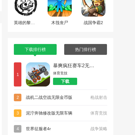
英雄的黎明2中文版
木筏丧尸
战国争霸2
下载排行榜
热门排行榜
暴爽疯狂赛车2无限金币
体育竞技
1
下载
2
战机二战空战无限金币版
枪战射击
3
泥泞奔驰修改版无限车辆
体育竞技
4
世界征服者4r
战争策略