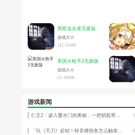
腾讯手游英雄无敌新手攻略(腾讯
手游英雄无敌之魔法门攻略
手游三国无敌攻略(手游三国无双攻
无敌风火轮的游戏技巧(无
腾讯手游英雄无敌新手攻略(英雄
英雄无敌单机矮人宝藏攻略
电脑单机战地风暴攻略(电脑单机
4399小游戏金庸群侠传2攻
黑暗追击者无敌版
羽毛球高高手游戏秘籍(羽毛球高
超级无敌掌门人终极篇(超
大话西游手游冰封幻境最无敌攻略
游戏大小
魔塔求生ios游戏攻略(io
灵动嘻哈势力2(灵动嘻哈势力2无
手游英雄无敌攻略训练营魔
111.41MB
同人游戏曹操传威力加强版攻略(
手游英雄无敌之魔法门攻略
战地法师泽拉斯(战地法师泽拉斯怎
英雄无敌单机格鲁传记攻略
美国火枪手2无敌版
大话西游手游冰封幻境最无敌攻略
超级无敌掌门人终极篇(超
游戏大小
手游英雄无敌英雄交锋攻略(英雄无
手游英雄无敌攻略训练营魔
战地叛逆连队2单人游戏秘籍(战地
51.45MB
无限英雄手游装备攻略(英
魔法门手游攻略英雄(手游魔法门
英雄无敌单机格鲁传记攻略
手游英雄无敌元素攻略(手游英雄无
英雄争霸手游攻略(英雄无
单机塔防英雄攻略(英雄无敌塔防攻
手游英雄无敌皇家演练攻略
游戏新闻
魔兽英雄无敌纷争单机攻略(魔兽
英雄无敌王朝手游攻略(魔
三国英雄无敌游戏攻略(游戏三国
战地2042无法读取持久化
仁王2：渗入覆水门的奥秘，一把钥匙带你进入神秘世界！
战地五每次进游戏新手教程(战地5
手游英雄无敌皇家演练攻略(
火炬之光前线(火炬之光前线职业推
英雄无敌王朝手游攻略(英
手游魔法之门英雄无敌攻略(魔法
战地2042无法读取持久化数
「玩《天刀》必知！聆音楼惊鱼怎么触发？」