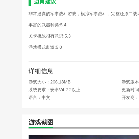
边肖建议
手游英雄无敌布阵攻略(手
手游英雄无敌元素攻略(英
非常逼真的军事战斗游戏，模拟军事战斗，完整还原二战
战地五每次进游戏新手教程
堡垒前线手游新手攻略(堡
丰富的武器种类:5.4
魔法门之英雄无敌bt手游攻
关卡挑战很有意思:5.3
手游魔法之门英雄无敌攻略
手游英雄无敌布阵攻略(英
游戏模式刺激:5.0
手游英雄无敌约克英雄传记
风火轮报纸履带游戏技巧(
龙王传说之开局百万亿技能
详细信息
魔法门之英雄无敌bt手游
手游英雄无敌的地下城攻略
游戏大小：266.18MB
游戏版本
手游英雄无敌约克英雄传记
系统要求：安卓V4.2.2以上
更新时间：2
魔法门之英雄无敌元素守手
语言：中文
开发商：
手游英雄无敌的地下城攻略
手游英雄无敌战役历代记攻
魔法门之英雄无敌元素守手
手游英雄无敌第二十章攻略
游戏截图
手游英雄无敌战役历代记攻
小游戏二战前线攻略(二战