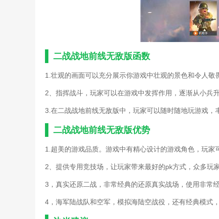
同人游戏曹操传威力加强版
版)
战地法师泽拉斯(战地法师
大话西游手游冰封幻境最无
三国英雄无敌游戏攻略(三
手游英雄无敌英雄交锋攻略
二战战地前线无敌版函数
战地叛逆连队2单人游戏秘
魔法门手游攻略英雄(手游
1.壮观的画面可以充分展示你游戏中壮观的景色和令人敬
三国英雄无敌游戏攻略(三
2、指挥战斗，玩家可以在游戏中发挥作用，逐渐从小兵
手游英雄无敌元素攻略(手
战地叛逆连队2单人游戏秘
3.在二战战地前线无敌版中，玩家可以随时随地玩游戏，
单机塔防英雄攻略(英雄无
火炬之光前线(火炬之光百
二战战地前线无敌版优势
魔兽英雄无敌纷争单机攻略
1.超美的游戏品质。游戏中有精心设计的游戏角色，玩家
三国英雄无敌游戏攻略(游
手游英雄无敌元素攻略(手
2、提供专用竞技场，让玩家带来最好的pk方式，众多玩
战地五每次进游戏新手教程
堡垒前线手游新手攻略(堡
3，真实还原二战，非常经典的还原真实战场，使用非常
火炬之光前线(火炬之光前
4，海军陆战队和空军，模拟海陆空战役，还有经典模式
魔兽英雄无敌纷争单机攻略
手游魔法之门英雄无敌攻略