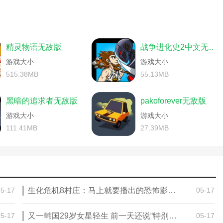
英雄无敌手游官网)
战地5console关闭(战地console怎么关)
(魔法之门之英雄无敌手游攻略)
略)
手游英雄无敌训练所攻略(手游英雄无敌训练所攻略图文)
敌风火轮游戏注意事项)
无敌手游新区攻略)
战地法师泽拉斯(战地法师泽拉斯多少钱特效)
(英雄无敌任务攻略)
战地风暴攻略图)
手游英雄无敌训练所攻略(英雄无敌新手训练营攻略)
略(金庸群侠传2无敌版4399)
精灵物语无敌版
战争进化史2中文无敌版
高手无敌版游戏)
战地法师泽拉斯(战地法师泽拉斯是哪个英雄)
级无敌掌门人终极篇百度云资源)
(大话西游冰封幻境怎么玩)
电脑单机战地风暴攻略(战地风暴攻略秘籍)
游戏大小
游戏大小
s魔塔无敌版攻略)
敌版)
手游英雄无敌英雄交锋攻略(手游英雄无敌英雄交锋攻略视频)
法崇拜(手游英雄无敌之魔法英雄攻略)
515.38MB
55.13MB
曹操传威力加强版攻略手机版无敌版)
(英雄无敌魔法门手游攻略平民)
么样)
(英雄无敌单机格鲁传记攻略大全)
黑暗的追求者无敌版
pakoforever无敌版
(大话西游手游冰封幻境简单攻略)
三国英雄无敌游戏攻略(三国无敌版)
级无敌掌门人终极篇全集粤语下载)
敌对战)
游戏大小
游戏大小
法崇拜(英雄无敌手游训练所攻略)
叛逆连队2单人游戏秘籍大全)
雄无敌手游武器碎片)
111.41MB
27.39MB
之英雄无敌攻略)
三国英雄无敌游戏攻略(三国英雄无敌游戏攻略视频)
(英雄无敌历代记攻略)
敌)
战地叛逆连队2单人游戏秘籍(战地叛逆连队2联机教程)
敌王朝手游攻略)
略)
火炬之光前线(火炬之光百度贴吧)
(手游英雄无敌皇家演练攻略视频)
英雄无敌纷争单机攻略图文)
法门英雄无敌王朝手游攻略)
之英雄无敌)
手游英雄无敌元素攻略(手游英雄无敌元素攻略图)
数据(无法读取持久化数据)
05-17
生化危机8村庄：马上就要播出的恐怖影片，恐怖程度让人咋舌！
05-17
新手操作)
堡垒前线手游新手攻略(堡垒前线手游新手攻略图文)
英雄无敌手游皇家演练场1-7攻略)
荐)
魔兽英雄无敌纷争单机攻略(魔兽争霸英灵传说无尽攻略)
雄无敌王朝九游版)
门之英雄无敌手游新手攻略)
据(战地2042未知错误)
05-17
又一韩国29岁女星轻生 前一天还说“特别幸福”（2023又一韩国女星轻生）
05-17