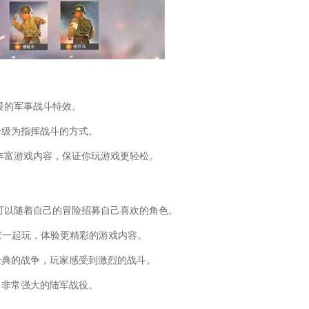
攻略(曹操传威力加强版攻略手机版无敌
泽拉斯怎么样)
敌攻略(大话西游手游冰封幻境简单攻略)
国无敌版)
(英雄无敌对战)
籍(战地叛逆连队2单人游戏秘籍大全)
魔法门之英雄无敌攻略)
畏的军事战斗特效。
国英雄无敌游戏攻略视频)
升级为指挥战斗的方式。
游英雄无敌)
籍(战地叛逆连队2联机教程)
丰富游戏内容，保证你玩游戏更轻松。
敌塔防攻略)
度贴吧)
(魔兽英雄无敌纷争单机攻略图文)
可以随着自己的冒险招募自己喜欢的角色。
戏三国之英雄无敌)
游英雄无敌元素攻略图)
家一起玩，体验更精彩的游戏内容。
(战地5新手操作)
垒前线手游新手攻略图文)
经典的战争，玩家感受到激烈的战斗。
线职业推荐)
，非常强大的陆军战役。
(魔兽争霸英灵传说无尽攻略)
(魔法门之英雄无敌手游新手攻略)