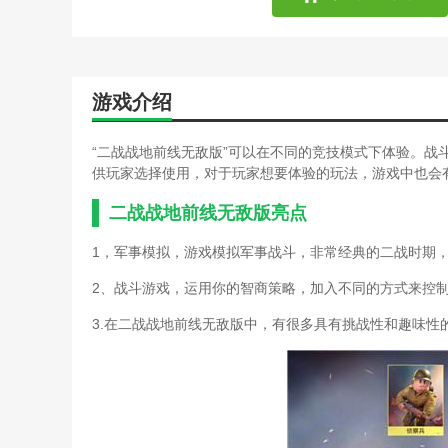
武林外传小游戏无敌版游戏
血战上海滩秘籍小游戏(血
战地5console关闭(战地5c
手游封神英雄榜攻略穷人玩
手游三国无敌攻略(三国无
游戏介绍
手游英雄无敌新手攻略(英
腾讯手游英雄无敌新手攻略
“二战战地前线无敌版”可以在不同的竞技模式下体验。战
战地5console关闭(战地co
供玩家选择使用，对于玩家想要体验的玩法，游戏中也会
手游三国无敌攻略(手游三
手游英雄无敌训练所攻略(
二战战地前线无敌版亮点
腾讯手游英雄无敌新手攻略
战地法师泽拉斯(战地法师
1，军事模拟，游戏模拟军事战斗，非常经典的二战时期
电脑单机战地风暴攻略(电
2、战斗游戏，运用你的智商策略，加入不同的方式来控
手游英雄无敌训练所攻略(
羽毛球高高手游戏秘籍(羽
3.在二战战地前线无敌版中，有很多具有挑战性和趣味性
战地法师泽拉斯(战地法师
大话西游手游冰封幻境最无
电脑单机战地风暴攻略(战
灵动嘻哈势力2(灵动嘻哈势
手游英雄无敌英雄交锋攻略