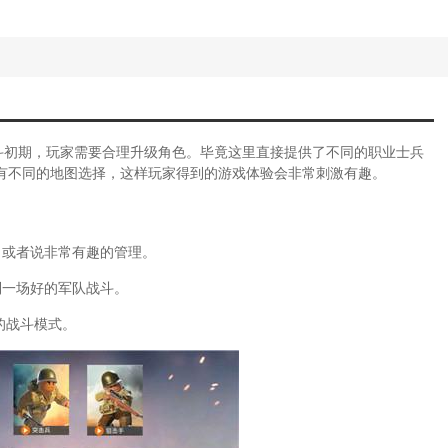
攻略(武林外传游戏端游)
战上海滩无敌版秘籍)
onsole怎么关)
法(封神榜英雄无敌攻略)
敌游戏)
雄无敌手游怎么玩)
(腾讯英雄无敌手游官网)
斗初期，玩家需要合理升级角色。毕竟这里直接提供了不同的职业士兵
nsole怎么关)
有不同的地图选择，这样玩家得到的游戏体验会非常刺激有趣。
国无双攻略)
手游英雄无敌训练所攻略图文)
(英雄无敌手游新区攻略)
泽拉斯多少钱特效)
，或者说非常有趣的管理。
脑单机战地风暴攻略图)
制一场好的军队战斗。
英雄无敌新手训练营攻略)
毛球高高手无敌版游戏)
的战斗模式。
泽拉斯是哪个英雄)
敌攻略(大话西游冰封幻境怎么玩)
地风暴攻略秘籍)
力2无敌版)
(手游英雄无敌英雄交锋攻略视频)