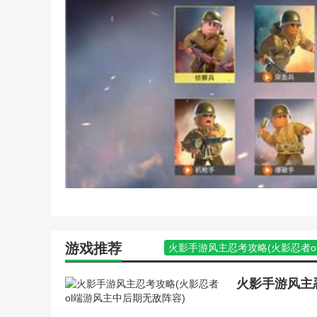
魔法门之英雄无敌元素守手
手游英雄无敌第二十章攻略
手游英雄无敌战争纪元元素
频)
小游戏二战前线攻略(小游
英雄无敌暴风前夕游戏攻略
单机游戏傲视三国秘籍(傲
手游英雄无敌攻略开服时间
手游英雄无敌战争纪元元素
微信游戏英雄无敌新手攻略
巫师3代码大全(巫师3代码
小游戏二战前线秘籍(二战前
英雄无敌暴风前夕游戏攻略
电脑游戏突袭秘籍(突袭无
手游英雄无敌攻略开服时间
手游英雄无敌之魔法门攻略
游戏推荐
火影手游风主忍考攻略(火影忍者o
微信游戏英雄无敌新手攻略
手游英雄无敌新手攻略(腾讯手游
无敌风火轮的游戏技巧(无
武林外传小游戏无敌版游戏攻略(
小游戏二战前线秘籍(二战
战地5console关闭(战地5consol
英雄无敌单机矮人宝藏攻略
手游三国无敌攻略(三国无敌游戏)
手游英雄无敌攻略开服时间