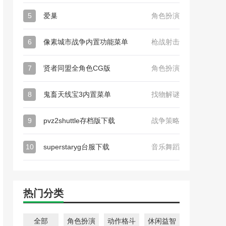
5
爱巢
角色扮演
6
像素城市战争内置功能菜单
枪战射击
7
贤者同盟全角色CG版
角色扮演
8
鬼畜天线宝3内置菜单
找物解谜
9
pvz2shuttle存档版下载
战争策略
10
superstaryg台服下载
音乐舞蹈
热门分类
全部
角色扮演
动作格斗
休闲益智