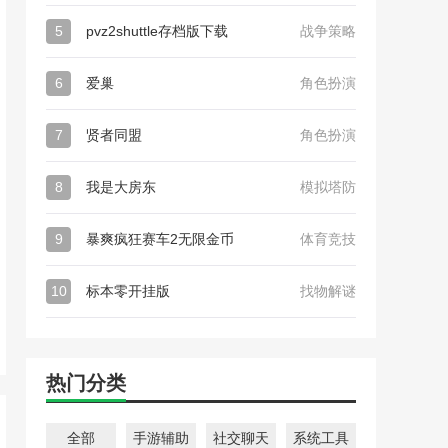
5
pvz2shuttle存档版下载
战争策略
6
爱巢
角色扮演
7
贤者同盟
角色扮演
8
我是大房东
模拟塔防
9
暴爽疯狂赛车2无限金币
体育竞技
10
标本零开挂版
找物解谜
热门分类
全部
手游辅助
社交聊天
系统工具