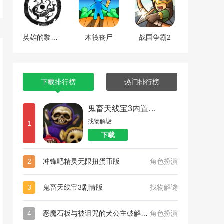
英雄的黎明2中文版
木筏丧尸
战国争霸2
下载排行榜
热门排行榜
鬼畜天线宝3内置菜单
找物解谜
1
下载
2
冲锋吧精灵无限扭蛋币版
角色扮演
3
鬼畜天线宝3剧情版
找物解谜
4
恶魔石板与被诅咒的犬公主破解版游戏下载
角色扮演