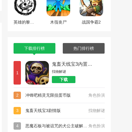
英雄的黎明2中文版
木筏丧尸
战国争霸2
下载排行榜
热门排行榜
鬼畜天线宝3内置菜单
找物解谜
1
下载
2
冲锋吧精灵无限扭蛋币版
角色扮演
3
鬼畜天线宝3剧情版
找物解谜
4
恶魔石板与被诅咒的犬公主破解版游戏下载
角色扮演