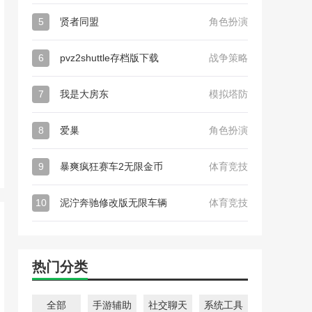
5
贤者同盟
角色扮演
6
pvz2shuttle存档版下载
战争策略
7
我是大房东
模拟塔防
8
爱巢
角色扮演
9
暴爽疯狂赛车2无限金币
体育竞技
10
泥泞奔驰修改版无限车辆
体育竞技
热门分类
全部
手游辅助
社交聊天
系统工具