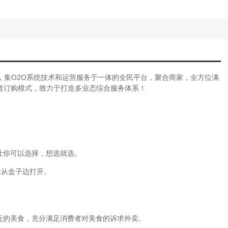
，集O2O系统技术和运营服务于一体的全民平台，聚合商家，全方位满
道订购模式，致力于打造多业态综合服务体系！
。
让你可以选择，想选就选。
活从盒子边打开。
近的美食，充分满足消费者对美食的诉求外卖。