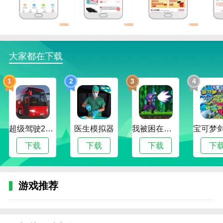
2.如果想买多个产品，不妨去厂家直销区免费下载指上
返。
3.这可能是一些工厂直接批发供应的。在这里下单，可
大家都在下载
以得到相应的出厂价。
指上返亮点
1
2
3
4
1.指上返有一个方便的导购区，里面有很多优惠活动的
信息。
2.你买的越多，你能节省的就越多。这里有多种激励形
超级驾驶2022内置作弊菜单版
医生模拟器
我被困在新手村了修改版
式。
下载
下载
下载
下
3.不仅可以在购买过程中获得相应的返利补贴，还可以
为用户设置邀请奖励和各种优惠方式。
游戏推荐
指上返优势
1.综合区，购物很方便，也可以帮助喜欢购物的小伙伴
找到你需要的商品。