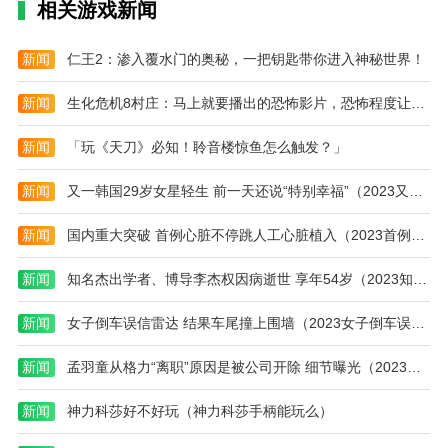
相关游戏新闻
2.时尚行业。市场上有各种流行的时尚产品在应用。也
可以加入新潮社区进行交流。
新闻
仁王2：渗入覆水门的奥秘，一把钥匙带你进入神秘世界！
3.指上返是一款针对年轻人的购物应用，在这里可以买
新闻
生化危机8村庄：马上就要播出的恐怖影片，恐怖程度让人咋舌！
到很多优质商品。
4.快速退款。如果你不需要这些商品，你可以直接退
新闻
「玩《天刀》必知！聆音楼惊鱼怎么触发？」
款。退款会很快。
新闻
又一韩国29岁女星轻生 前一天还说“特别幸福”（2023又一韩国女星轻生）
新闻
国内重大突破 首例心脏不停跳人工心脏植入（2023首例心脏不停跳植入）
新闻
知名杰出学者、博导李杰权因病逝世 享年54岁（2023知名杰出学者李杰权病逝）
新闻
女子倒车误信雷达 结果车尾撞上围墙（2023女子倒车误雷达像撞上围墙）
新闻
孟羽童从格力“离职”原因是被公司开除 细节曝光（2023孟羽童被公司开除）
新闻
神力科莎好不好玩（神力科莎手柄能玩么）