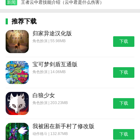
新闻
王者云中君技能介绍（云中君是什么伤害）
推荐下载
归家异途汉化版
角色扮演 | 55.98MB
下载
宝可梦剑盾互通版
角色扮演 | 14.06MB
下载
白狼少女
角色扮演 | 203.23MB
下载
我被困在新手村了修改版
动作格斗 | 132.87MB
下载